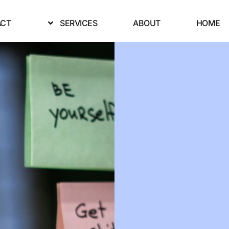
ACT
SERVICES
ABOUT
HOME
le
le
ADMIN
נובמבר 20, 2023