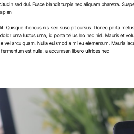
citudin sed dui. Fusce blandit turpis nec aliquam pharetra. Susp
apien.
it. Quisque rhoncus nisi sed suscipit cursus. Donec porta metus 
r urna luctus urna, id porta tellus leo nec nisl. Mauris et volutp
e vel arcu quam. Nulla euismod a mi eu elementum. Mauris iacul
 fermentum est nulla, a accumsan libero ultrices nec.