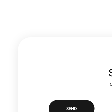
C
SEND